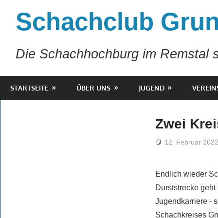
Zum
Schachclub Grun
Inhalt
springen
Die Schachhochburg im Remstal s
STARTSEITE
ÜBER UNS
JUGEND
VEREIN
Zwei Krei
12. Februar 202
Endlich wieder Sch
Durststrecke geht
Jugendkarriere - 
Schachkreises Gmü