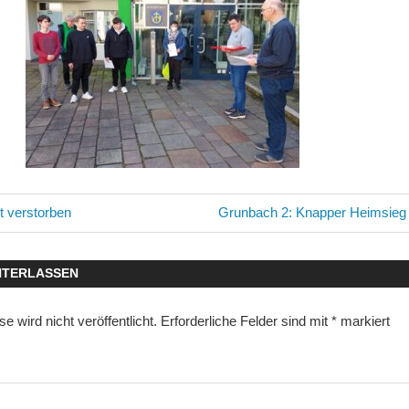
avigation
Nächster
 verstorben
Grunbach 2: Knapper Heimsieg 
Beitrag:
NTERLASSEN
 wird nicht veröffentlicht.
Erforderliche Felder sind mit
*
markiert