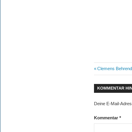
Beitragsn
Vorheriger
Clemens Behrendt
Beitrag:
KOMMENTAR HI
Deine E-Mail-Adresse
Kommentar
*