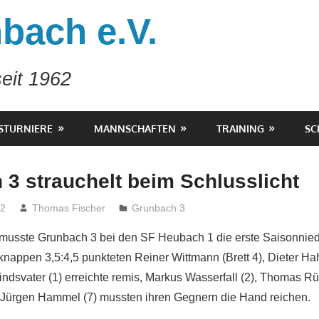
bach e.V.
eit 1962
STURNIERE
MANNSCHAFTEN
TRAINING
SC
3 strauchelt beim Schlusslicht
22
Thomas Fischer
Grunbach 3
a musste Grunbach 3 bei den SF Heubach 1 die erste Saisonnie
knappen 3,5:4,5 punkteten Reiner Wittmann (Brett 4), Dieter Ha
indsvater (1) erreichte remis, Markus Wasserfall (2), Thomas Rüd
 Jürgen Hammel (7) mussten ihren Gegnern die Hand reichen.