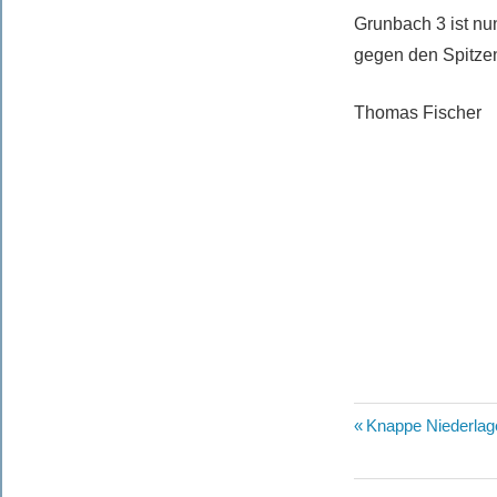
Grunbach 3 ist nun
gegen den Spitzen
Thomas Fischer
Beitragsn
Vorheriger
Knappe Niederlage
Beitrag: