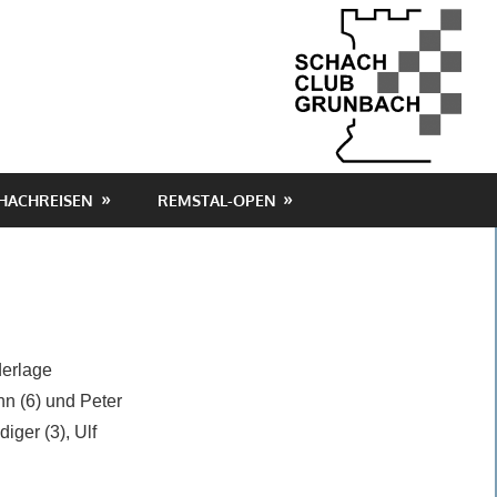
HACHREISEN
REMSTAL-OPEN
derlage
hn (6) und Peter
iger (3), Ulf