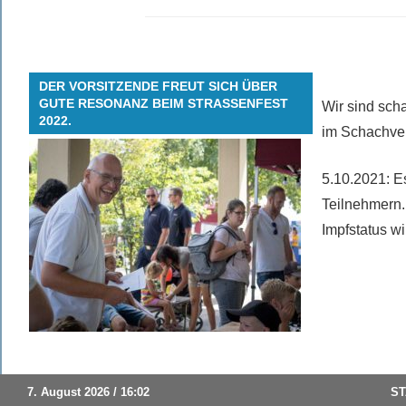
DER VORSITZENDE FREUT SICH ÜBER
GUTE RESONANZ BEIM STRASSENFEST 2
Wir sind sch
022.
im Schachver
5.10.2021: E
Teilnehmern.
Impfstatus wi
7. August 2026 / 16:02
ST