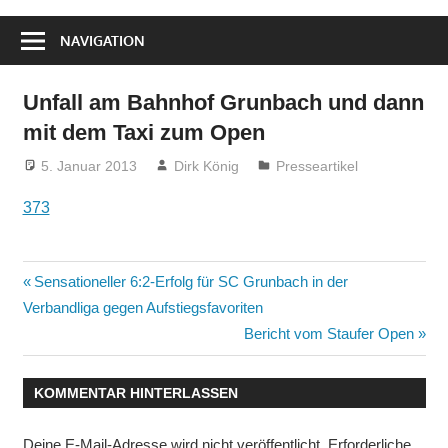
NAVIGATION
Unfall am Bahnhof Grunbach und dann
mit dem Taxi zum Open
5. Januar 2013
Dirk König
Presseartikel
373
Beitragsnavigation
Vorheriger
Sensationeller 6:2-Erfolg für SC Grunbach in der
Beitrag:
Verbandliga gegen Aufstiegsfavoriten
Nächster
Bericht vom Staufer Open
Beitrag:
KOMMENTAR HINTERLASSEN
Deine E-Mail-Adresse wird nicht veröffentlicht.
Erforderliche