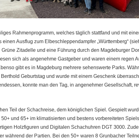
hliges Rahmenprogramm, welches täglich stattfand und mit eine
 einen Ausflug zum Elbeschleppendampfer „Württemberg“ (sieh
e Grüne Zitadelle und eine Führung durch den Magdeburger Do
esen sich als angenehme Gastgeber und waren einem regen A
Ebenso gibt es in Magdeburg mehrere sehenswerte Parks. Wäh
 Berthold Geburtstag und wurde mit einem Geschenk überrascht
dessen, konnte man den Tag, in angenehmer Gesellschaft, r
hen Teil der Schachreise, dem königlichen Spiel. Gespielt wur
 50+ und 65+ im klimatisierten und bestens vorbereiteten Spiels
rtigen Holzfiguren und Digitalen Schachuhren DGT 3000. Zud
r während der Partien. Bei den 50+ waren 8 Grunbacher Teilne