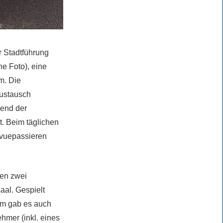
r Stadtführung
e Foto), eine
m. Die
ustausch
rend der
. Beim täglichen
evuepassieren
den zwei
aal. Gespielt
em gab es auch
hmer (inkl. eines