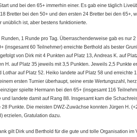
Start und bei den 65+ immerhin einer. Es gab eine täglich Live
 18 Bretter bei den 50+ und den ersten 24 Bretter bei den 65+, w
 unüblich ist, aber bestens funktionierte.
 Runden, 1 Runde pro Tag. Überraschenderweise gab es nur 2 
0+ (insgesamt 60 Teilnehmer) erreichte Berthold als bester Grun
gefolgt von Dirk mit 4 Punkten auf Platz 13, Andreas K. auf Plat
n H. auf Platz 35 jeweils mit 3,5 Punkten. Jeweils 2,5 Punkte e
d Lothar auf Platz 52. Heiko landete auf Platz 58 und erreichte 
 seinem ersten Turnier überhaupt, seine erste Wertungszahl, herz
einziger spielte Hermann bei den 65+ (insgesamt 116 Teilnehm
te und landete damit auf Rang 88. Insgesamt kam die Schachrei
e 28 Punkte. Die meisten DWZ-Zuwächse konnten Jürgen H. (+27
 erzielen, Gratulation dazu.
k gilt Dirk und Berthold für die gute und tolle Organisation im