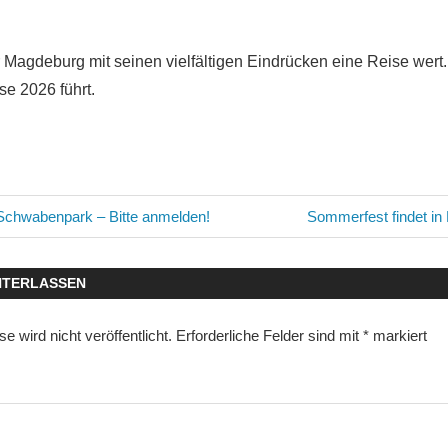
r Magdeburg mit seinen vielfältigen Eindrücken eine Reise wer
se 2026 führt.
avigation
Nächster
 Schwabenpark – Bitte anmelden!
Sommerfest findet in 
Beitrag:
NTERLASSEN
 wird nicht veröffentlicht.
Erforderliche Felder sind mit
*
markiert