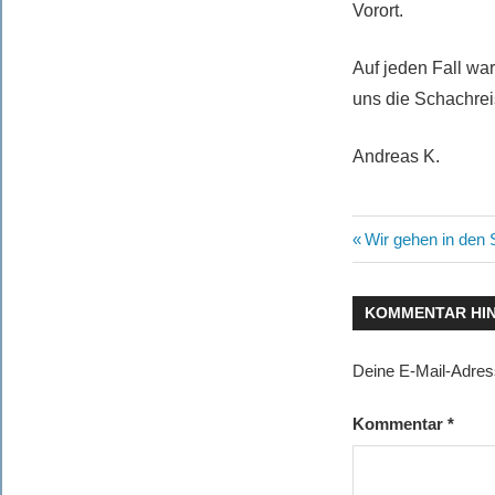
Vorort.
Auf jeden Fall wa
uns die Schachrei
Andreas K.
Beitragsn
Vorheriger
Wir gehen in den
Beitrag:
KOMMENTAR HI
Deine E-Mail-Adresse
Kommentar
*