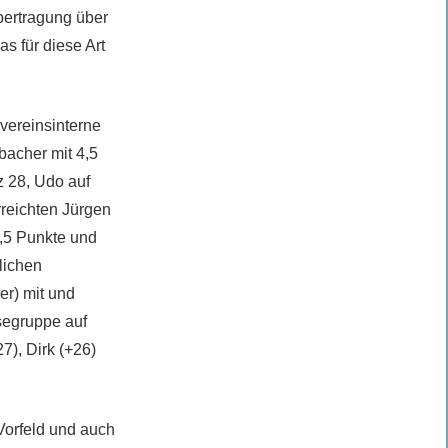
übertragung über
as für diese Art
vereinsinterne
bacher mit 4,5
z 28, Udo auf
rreichten Jürgen
1,5 Punkte und
lichen
er) mit und
segruppe auf
), Dirk (+26)
 Vorfeld und auch