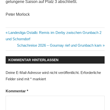
gelungene Saison auf Platz 3 abschließt.
Peter Morlock
Beitragsnavigation
Vorheriger
Landesliga Ostalb: Remis im Derby zwischen Grunbach 2
Beitrag:
und Schorndorf
Nächster
Schachreise 2026 – Gournay rief und Grunbach kam
Beitrag:
KOMMENTAR HINTERLASSEN
Deine E-Mail-Adresse wird nicht veröffentlicht.
Erforderliche
Felder sind mit
*
markiert
Kommentar
*