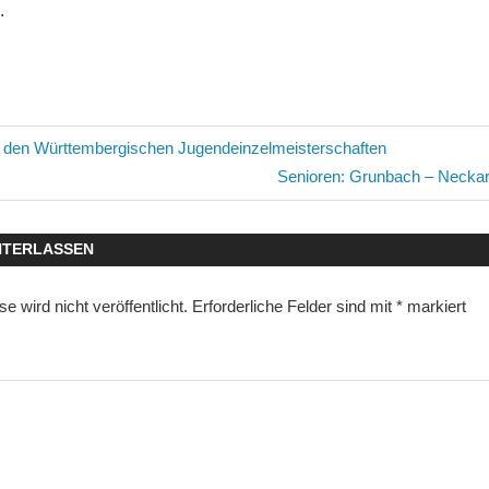
.
avigation
i den Württembergischen Jugendeinzelmeisterschaften
Nächster
Senioren: Grunbach – Neckart
Beitrag:
NTERLASSEN
 wird nicht veröffentlicht.
Erforderliche Felder sind mit
*
markiert