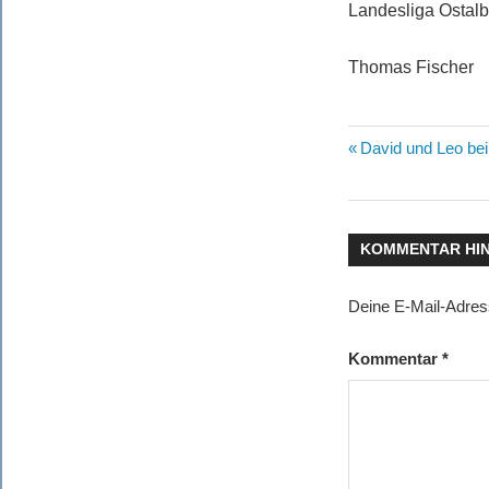
Landesliga Ostalb
Thomas Fischer
Beitragsn
Vorheriger
David und Leo be
Beitrag:
KOMMENTAR HI
Deine E-Mail-Adresse
Kommentar
*