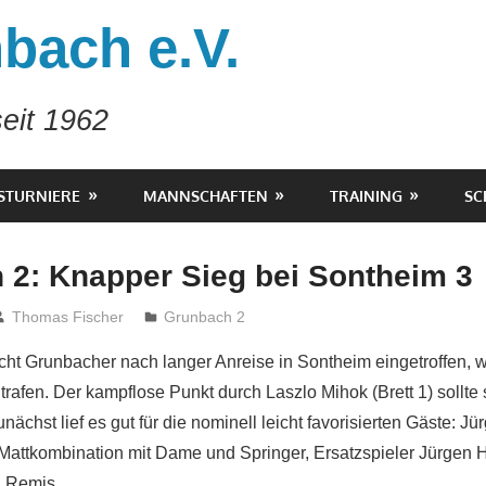
bach e.V.
eit 1962
STURNIERE
MANNSCHAFTEN
TRAINING
SC
 2: Knapper Sieg bei Sontheim 3
Thomas Fischer
Grunbach 2
cht Grunbacher nach langer Anreise in Sontheim eingetroffen, w
rafen. Der kampflose Punkt durch Laszlo Mihok (Brett 1) sollte
nächst lief es gut für die nominell leicht favorisierten Gäste: Jür
Mattkombination mit Dame und Springer, Ersatzspieler Jürgen
n Remis.