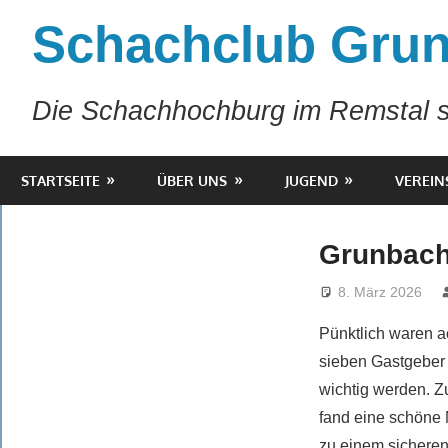
Zum
Schachclub Grun
Inhalt
springen
Die Schachhochburg im Remstal s
STARTSEITE
ÜBER UNS
JUGEND
VEREIN
Grunbach
8. März 2026
Pünktlich waren a
sieben Gastgeber t
wichtig werden. Zu
fand eine schöne 
zu einem sichere