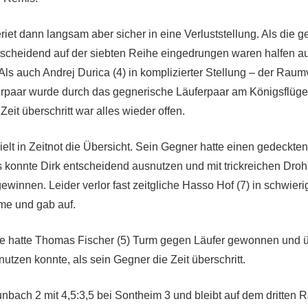
riet dann langsam aber sicher in eine Verluststellung. Als die 
scheidend auf der siebten Reihe eingedrungen waren halfen au
 Als auch Andrej Durica (4) in komplizierter Stellung – der Raum
rpaar wurde durch das gegnerische Läuferpaar am Königsflüge
Zeit überschritt war alles wieder offen.
ielt in Zeitnot die Übersicht. Sein Gegner hatte einen gedeckten
ies konnte Dirk entscheidend ausnutzen und mit trickreichen Dr
winnen. Leider verlor fast zeitgliche Hasso Hof (7) in schwieri
me und gab auf.
rtie hatte Thomas Fischer (5) Turm gegen Läufer gewonnen und ü
nutzen konnte, als sein Gegner die Zeit überschritt.
nbach 2 mit 4,5:3,5 bei Sontheim 3 und bleibt auf dem dritten 