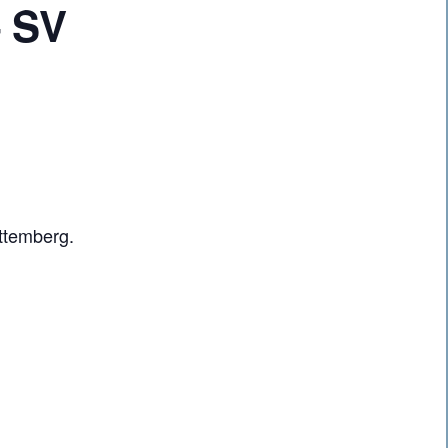
– SV
ttemberg.