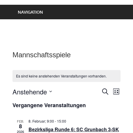
NAVIGATION
Mannschaftsspiele
Es sind keine anstehenden Veranstaltungen vorhanden.
Anstehende
Veran
Veranst
SUCHE
LISTE
Datum
Ansic
Suche
Vergangene Veranstaltungen
wählen.
Navig
und
8. Februar; 9:00
-
15:00
FEB.
8
Ansichte
Bezirksliga Runde 6: SC Grunbach 3-SK
2026