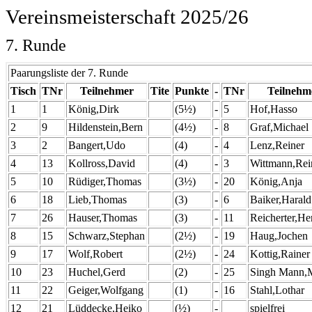
Vereinsmeisterschaft 2025/26
7. Runde
Paarungsliste der 7. Runde
Tisch
TNr
Teilnehmer
Tite
Punkte
-
TNr
Teilnehm
1
1
König,Dirk
(5½)
-
5
Hof,Hasso
2
9
Hildenstein,Bern
(4½)
-
8
Graf,Michael
3
2
Bangert,Udo
(4)
-
4
Lenz,Reiner
4
13
Kollross,David
(4)
-
3
Wittmann,Rei
5
10
Rüdiger,Thomas
(3½)
-
20
König,Anja
6
18
Lieb,Thomas
(3)
-
6
Baiker,Harald
7
26
Hauser,Thomas
(3)
-
11
Reicherter,H
8
15
Schwarz,Stephan
(2½)
-
19
Haug,Jochen
9
17
Wolf,Robert
(2½)
-
24
Kottig,Rainer
10
23
Huchel,Gerd
(2)
-
25
Singh
Mann,
11
22
Geiger,Wolfgang
(1)
-
16
Stahl,Lothar
12
21
Lüddecke,Heiko
(½)
-
spielfrei