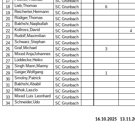
17
SC Grunbach
Lieb,Thomas
18
SC Grunbach
6
Reicherter,Hermann
19
SC Grunbach
Rüdiger,Thomas
20
SC Grunbach
Bakhshi,Naqibullah
21
SC Grunbach
Kollross,David
22
SC Grunbach
4
Rudolf,Maximilian
23
SC Grunbach
Schwarz,Stephan
24
SC Grunbach
Graf,Michael
25
SC Grunbach
3
Mixed
AnjaJohannes
26
SC Grunbach
Lüddecke,Heiko
27
SC Grunbach
Singh
Mann,Manny
28
SC Grunbach
Geiger,Wolfgang
29
SC Grunbach
1
Smolny,Patrick
30
SC Grunbach
Bakhshi,Ababil
31
SC Grunbach
Mihok,Laszlo
32
SC Grunbach
Mixed Luis Leonhard
33
SC Grunbach
Schneider,Udo
34
SC Grunbach
16.10.2025
13.11.