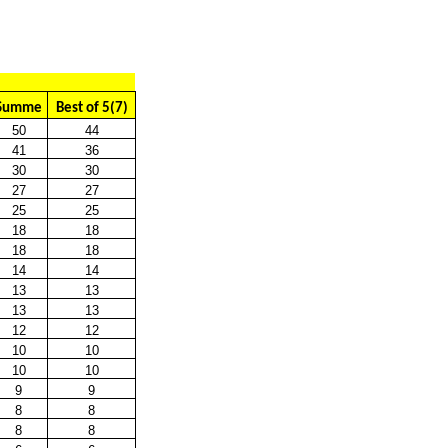
Summe
Best
of
5(7)
50
44
41
36
30
30
27
27
25
25
18
18
18
18
14
14
13
13
13
13
12
12
10
10
10
10
9
9
8
8
8
8