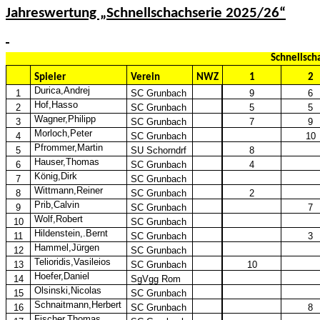
Jahreswertung „Schnellschachserie 2025/26“
Schnellsch
Spieler
Verein
NWZ
1
2
Durica,Andrej
1
SC Grunbach
9
6
Hof,Hasso
2
SC Grunbach
5
5
Wagner,Philipp
3
SC Grunbach
7
9
Morloch,Peter
4
SC Grunbach
10
Pfrommer,Martin
5
SU
Schorndrf
8
Hauser,Thomas
6
SC Grunbach
4
König,Dirk
7
SC Grunbach
Wittmann,Reiner
8
SC Grunbach
2
Prib,Calvin
9
SC Grunbach
7
Wolf,Robert
10
SC Grunbach
Hildenstein
,.
Bernt
11
SC Grunbach
3
Hammel,Jürgen
12
SC Grunbach
Telioridis,Vasileios
13
SC Grunbach
10
Hoefer,Daniel
14
SgVgg
Rom
Olsinski,Nicolas
15
SC Grunbach
Schnaitmann,Herbert
16
SC Grunbach
8
Fischer,Thomas