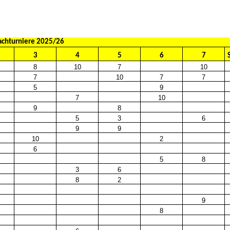
achturniere 2025/26
3
4
5
6
7
8
10
7
10
7
10
7
7
5
9
7
10
9
8
5
3
6
9
9
10
2
6
5
8
3
6
8
2
9
8