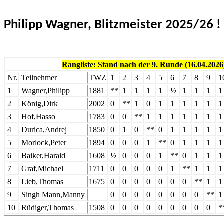
Philipp Wagner, Blitzmeister 2025/
26 !
Rangliste: Stand nach der 9. Runde (16.04.2026
Nr.
Teilnehmer
TWZ
1
2
3
4
5
6
7
8
9
1
1
Wagner,Philipp
1881
**
1
1
1
1
½
1
1
1
1
2
König,Dirk
2002
0
**
1
0
1
1
1
1
1
1
3
Hof,Hasso
1783
0
0
**
1
1
1
1
1
1
1
4
Durica,Andrej
1850
0
1
0
**
0
1
1
1
1
1
5
Morlock,Peter
1894
0
0
0
1
**
0
1
1
1
1
6
Baiker,Harald
1608
½
0
0
0
1
**
0
1
1
1
7
Graf,Michael
1711
0
0
0
0
0
1
**
1
1
1
8
Lieb,Thomas
1675
0
0
0
0
0
0
0
**
1
1
9
Singh
Mann,Manny
0
0
0
0
0
0
0
0
**
1
10
Rüdiger,Thomas
1508
0
0
0
0
0
0
0
0
0
*