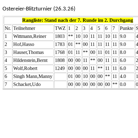
Ostereier-Blitzturnier (26.3.26)
Rangliste: Stand nach der 7. Runde im 2. Durchgang
Nr.
Teilnehmer
TWZ
1
2
3
4
5
6
7
Punkte
1
Wittmann,Reiner
1803
**
10
10
11
11
10
11
9.0
2
Hof,Hasso
1783
01
**
00
11
11
11
11
9.0
3
Hauser,Thomas
1768
01
11
**
00
11
01
11
8.0
4
Hildenstein,Bernt
1808
00
00
11
**
00
11
11
6.0
5
Wolf,Robert
1249
00
00
00
11
**
11
11
6.0
6
Singh
Mann,Manny
01
00
10
00
00
**
11
4.0
7
Schacket,Udo
00
00
00
00
00
00
**
0.0
0